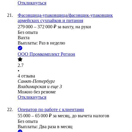
Откликнуться
Фасовщица-упаковщица/фасовщик-упаковщик
армейских сухпайков и питания
279 000
–
372 000
₽
за вахту,
на руки
Без опыта
Вахта
Выплаты: Раз в неделю
ООО
Промкомплект Регион
2.7
•
4
отзыва
Санкт-Петербург
Владимирская
и еще
3
Можно без резюме
Откликнуться
Оператор по работе с клиентами
55 000
–
65 000
₽
за месяц,
до вычета налогов
Без опыта
Выплаты: Два раза в месяц