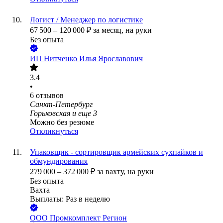
Логист / Менеджер по логистике
67 500
–
120 000
₽
за месяц,
на руки
Без опыта
ИП
Нитченко Илья Ярославович
3.4
•
6
отзывов
Санкт-Петербург
Горьковская
и еще
3
Можно без резюме
Откликнуться
Упаковщик - сортировщик армейских сухпайков и
обмундирования
279 000
–
372 000
₽
за вахту,
на руки
Без опыта
Вахта
Выплаты: Раз в неделю
ООО
Промкомплект Регион