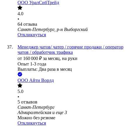
ООО
УралСибТрейд
4.0
•
64
отзыва
Санкт-Петербург, р-н Выборгский
Откликнуться
Менеджер чатов/ чатер / горячие продажи / оператор
чатов / обработчик трафика
от
160 000
₽
за месяц,
на руки
Опыт 1-3 года
Выплаты: Два раза в месяц
ООО
Айти Ворлд
5.0
•
5
отзывов
Санкт-Петербург
Адмиралтейская
и еще
3
Можно без резюме
Откликнуться