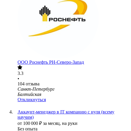
ООО
Роснефть РН-Северо-Запад
3.3
•
104
отзыва
Санкт-Петербург
Балтийская
Откликнуться
Аккаунт-менеджер в IT компанию с нуля (всему
научим)
от
100 000
₽
за месяц,
на руки
Без опыта