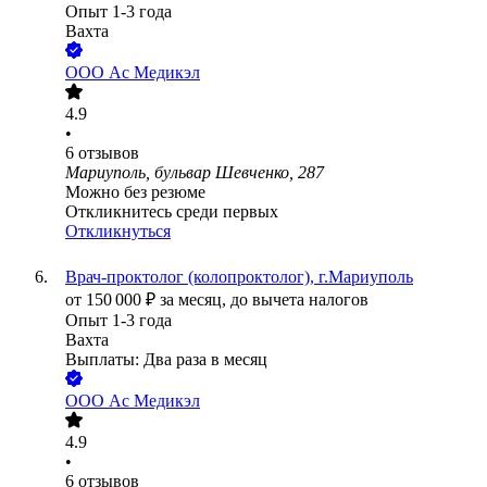
Опыт 1-3 года
Вахта
ООО
Ас Медикэл
4.9
•
6
отзывов
Мариуполь, бульвар Шевченко, 287
Можно без резюме
Откликнитесь среди первых
Откликнуться
Врач-проктолог (колопроктолог), г.Мариуполь
от
150 000
₽
за месяц,
до вычета налогов
Опыт 1-3 года
Вахта
Выплаты: Два раза в месяц
ООО
Ас Медикэл
4.9
•
6
отзывов