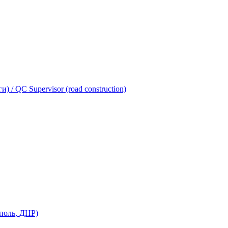
 / QС Supervisor (road construction)
поль, ДНР)