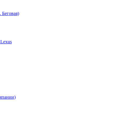
. Беговая)
, Lexus
мпании)