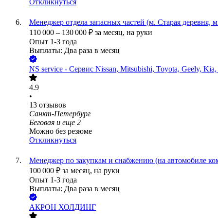
Откликнуться
Менеджер отдела запасных частей (м. Старая деревня, м
110 000
–
130 000
₽
за месяц,
на руки
Опыт 1-3 года
Выплаты: Два раза в месяц
NS service - Сервис Nissan, Mitsubishi, Toyota, Geely, Kia
4.9
•
13
отзывов
Санкт-Петербург
Беговая
и еще
2
Можно без резюме
Откликнуться
Менеджер по закупкам и снабжению (на автомобиле ко
100 000
₽
за месяц,
на руки
Опыт 1-3 года
Выплаты: Два раза в месяц
АКРОН ХОЛДИНГ