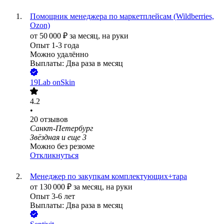
Помощник менеджера по маркетплейсам (Wildberries,
Ozon)
от
50 000
₽
за месяц,
на руки
Опыт 1-3 года
Можно удалённо
Выплаты: Два раза в месяц
19Lab onSkin
4.2
•
20
отзывов
Санкт-Петербург
Звёздная
и еще
3
Можно без резюме
Откликнуться
Менеджер по закупкам комплектующих+тара
от
130 000
₽
за месяц,
на руки
Опыт 3-6 лет
Выплаты: Два раза в месяц