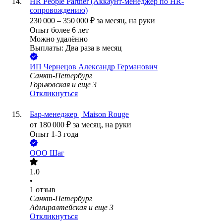
HR People Partner (Аккаунт-менеджер по HR-
сопровождению)
230 000
–
350 000
₽
за месяц,
на руки
Опыт более 6 лет
Можно удалённо
Выплаты: Два раза в месяц
ИП
Чернецов Александр Германович
Санкт-Петербург
Горьковская
и еще
3
Откликнуться
Бар-менеджер | Maison Rouge
от
180 000
₽
за месяц,
на руки
Опыт 1-3 года
ООО
Шаг
1.0
•
1
отзыв
Санкт-Петербург
Адмиралтейская
и еще
3
Откликнуться