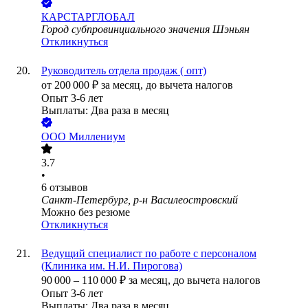
КАРСТАРГЛОБАЛ
Город субпровинциального значения Шэньян
Откликнуться
Руководитель отдела продаж ( опт)
от
200 000
₽
за месяц,
до вычета налогов
Опыт 3-6 лет
Выплаты: Два раза в месяц
ООО
Миллениум
3.7
•
6
отзывов
Санкт-Петербург, р-н Василеостровский
Можно без резюме
Откликнуться
Ведущий специалист по работе с персоналом
(Клиника им. Н.И. Пирогова)
90 000
–
110 000
₽
за месяц,
до вычета налогов
Опыт 3-6 лет
Выплаты: Два раза в месяц