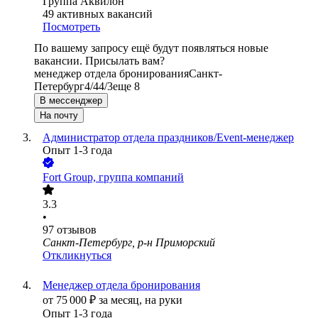
Группа Аквилон
49
активных вакансий
Посмотреть
По вашему запросу ещё будут появляться новые
вакансии. Присылать вам?
менеджер отдела бронирования
Санкт-
Петербург
4/4
4/3
еще 8
В мессенджер
На почту
Администратор отдела праздников/Event-менеджер
Опыт 1-3 года
Fort Group, группа компаний
3.3
•
97
отзывов
Санкт-Петербург, р-н Приморский
Откликнуться
Менеджер отдела бронирования
от
75 000
₽
за месяц,
на руки
Опыт 1-3 года