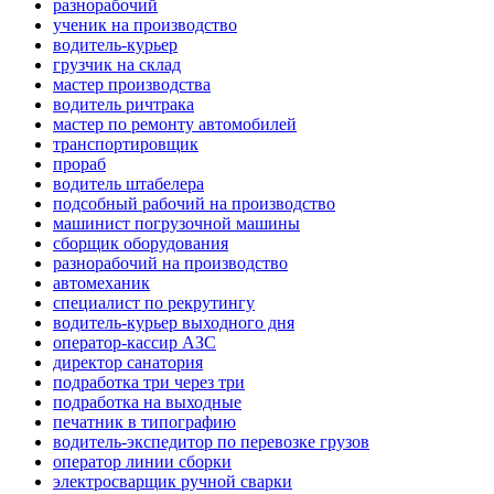
разнорабочий
ученик на производство
водитель-курьер
грузчик на склад
мастер производства
водитель ричтрака
мастер по ремонту автомобилей
транспортировщик
прораб
водитель штабелера
подсобный рабочий на производство
машинист погрузочной машины
сборщик оборудования
разнорабочий на производство
автомеханик
специалист по рекрутингу
водитель-курьер выходного дня
оператор-кассир АЗС
директор санатория
подработка три через три
подработка на выходные
печатник в типографию
водитель-экспедитор по перевозке грузов
оператор линии сборки
электросварщик ручной сварки