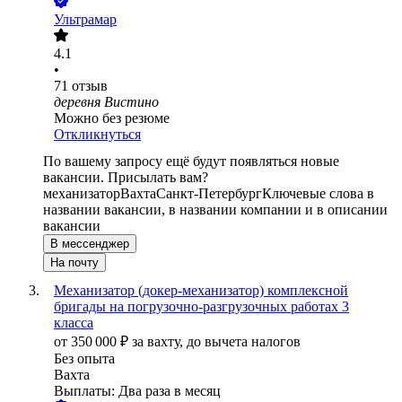
Ультрамар
4.1
•
71
отзыв
деревня Вистино
Можно без резюме
Откликнуться
По вашему запросу ещё будут появляться новые
вакансии. Присылать вам?
механизатор
Вахта
Санкт-Петербург
Ключевые слова в
названии вакансии, в названии компании и в описании
вакансии
В мессенджер
На почту
Механизатор (докер-механизатор) комплексной
бригады на погрузочно-разгрузочных работах 3
класса
от
350 000
₽
за вахту,
до вычета налогов
Без опыта
Вахта
Выплаты: Два раза в месяц