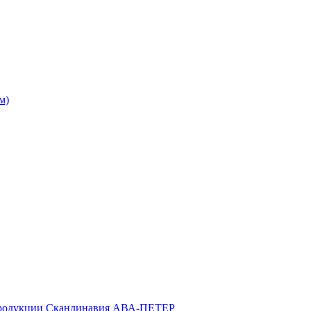
м)
продукции Скандинавия АВА-ПЕТЕР