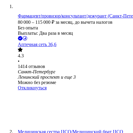
Фармацевт/провизор/консультант/дежурант (Санкт-Петер
80 000
–
115 000
₽
за месяц,
до вычета налогов
Без опыта
Выплаты: Два раза в месяц
Аптечная сеть 36,6
4.3
•
1414
отзывов
Санкт-Петербург
Ленинский проспект
и еще
3
Можно без резюме
Откликнуться
Медицинская сестра ЦСО/Медицинский брат ЦСО