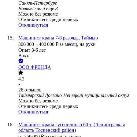
Санкт-Петербург
Волковская
и еще
3
Можно без резюме
Откликнитесь среди первых
Откликнуться
Машинист крана 7-8 разряда, Таймыр
300 000
–
400 000
₽
за месяц,
на руки
Опыт 3-6 лет
Вахта
ООО
ФРЕНДА
4.2
•
26
отзывов
Таймырский Долгано-Ненецкий муниципальный округ
Можно без резюме
Откликнитесь среди первых
Откликнуться
Машинист крана гусеничного 60 т. (Ленинградкая
область Тосненский район)
от
250 000
₽
за месяц,
на руки