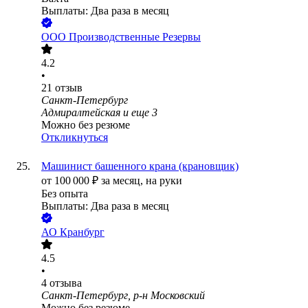
Выплаты: Два раза в месяц
ООО
Производственные Резервы
4.2
•
21
отзыв
Санкт-Петербург
Адмиралтейская
и еще
3
Можно без резюме
Откликнуться
Машинист башенного крана (крановщик)
от
100 000
₽
за месяц,
на руки
Без опыта
Выплаты: Два раза в месяц
АО
Кранбург
4.5
•
4
отзыва
Санкт-Петербург, р-н Московский
Можно без резюме