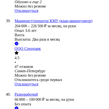
Обухово
и еще
2
Можно без резюме
Откликнуться
Машинист/оператор КМУ (кран-манипулятор)
204 000
–
226 500
₽
за месяц,
на руки
Опыт 3-6 лет
Вахта
Выплаты: Два раза в месяц
ООО
Спецпарк
4.5
•
47
отзывов
Санкт-Петербург
Можно без резюме
Откликнитесь среди первых
Откликнуться
Разнорабочий
66 800
–
100 000
₽
за месяц,
на руки
Без опыта