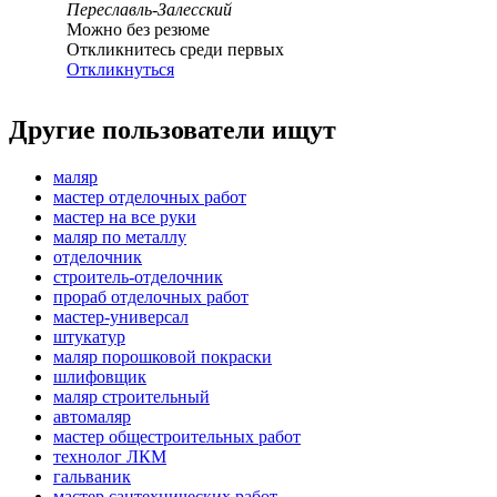
Переславль-Залесский
Можно без резюме
Откликнитесь среди первых
Откликнуться
Другие пользователи ищут
маляр
мастер отделочных работ
мастер на все руки
маляр по металлу
отделочник
строитель-отделочник
прораб отделочных работ
мастер-универсал
штукатур
маляр порошковой покраски
шлифовщик
маляр строительный
автомаляр
мастер общестроительных работ
технолог ЛКМ
гальваник
мастер сантехнических работ