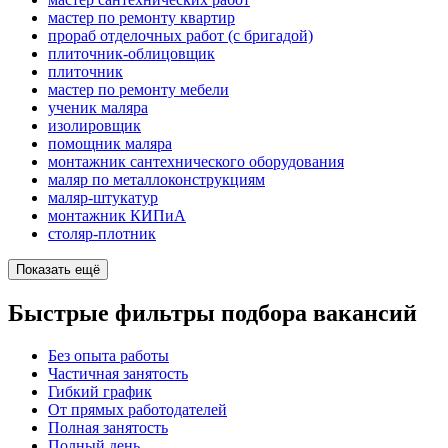
мастер по ремонту квартир
прораб отделочных работ (с бригадой)
плиточник-облицовщик
плиточник
мастер по ремонту мебели
ученик маляра
изолировщик
помощник маляра
монтажник сантехнического оборудования
маляр по металлоконструкциям
маляр-штукатур
монтажник КИПиА
столяр-плотник
Показать ещё
Быстрые фильтры подбора вакансий
Без опыта работы
Частичная занятость
Гибкий график
От прямых работодателей
Полная занятость
Полный день