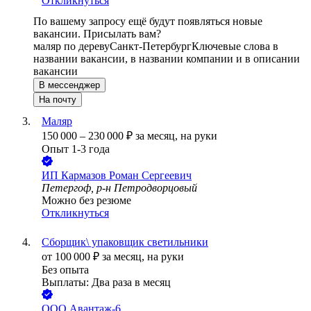
Откликнуться
По вашему запросу ещё будут появляться новые
вакансии. Присылать вам?
маляр по дереву
Санкт-Петербург
Ключевые слова в
названии вакансии, в названии компании и в описании
вакансии
В мессенджер
На почту
Маляр
150 000
–
230 000
₽
за месяц,
на руки
Опыт 1-3 года
ИП
Кармазов Роман Сергеевич
Петергоф, р-н Петродворцовый
Можно без резюме
Откликнуться
Сборщик\ упаковщик светильники
от
100 000
₽
за месяц,
на руки
Без опыта
Выплаты: Два раза в месяц
ООО
Авантаж-6