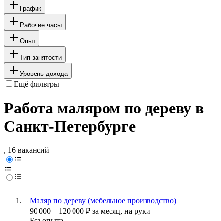
График
Рабочие часы
Опыт
Тип занятости
Уровень дохода
Ещё фильтры
Работа маляром по дереву в
Санкт-Петербурге
, 16 вакансий
Маляр по дереву (мебельное производство)
90 000
–
120 000
₽
за месяц,
на руки
Без опыта