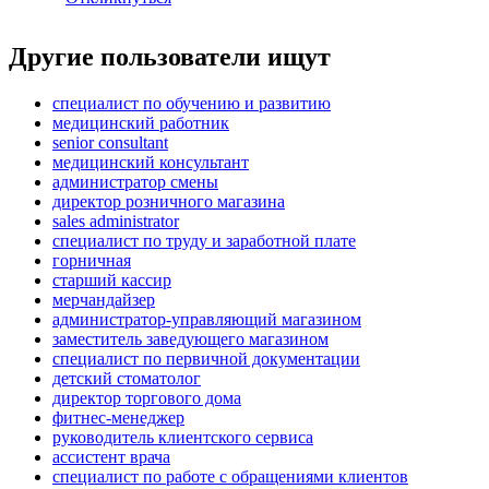
Другие пользователи ищут
специалист по обучению и развитию
медицинский работник
senior consultant
медицинский консультант
администратор смены
директор розничного магазина
sales administrator
специалист по труду и заработной плате
горничная
старший кассир
мерчандайзер
администратор-управляющий магазином
заместитель заведующего магазином
специалист по первичной документации
детский стоматолог
директор торгового дома
фитнес-менеджер
руководитель клиентского сервиса
ассистент врача
специалист по работе с обращениями клиентов