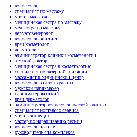
косметолог
специалист по массажу
мастер массажа
медицинская сестра по массажу
медсестра по массажу
дерматовенеролог
косметолог-эстетист
врач-косметолог
дерматолог
администратор клиники косметологии
земский доктор
медицинская сестра в косметологию
специалист по лазерной эпиляции
массажист в медицинский центр
косметолог в салон красоты
мужской парикмахер
парикмахер женский
врач-дерматолог
администратор косметологической клиники
специалист ногтевого сервиса
мастер эпиляции
мастер по наращиванию ресниц
косметолог по телу
руководитель спа-комплекса