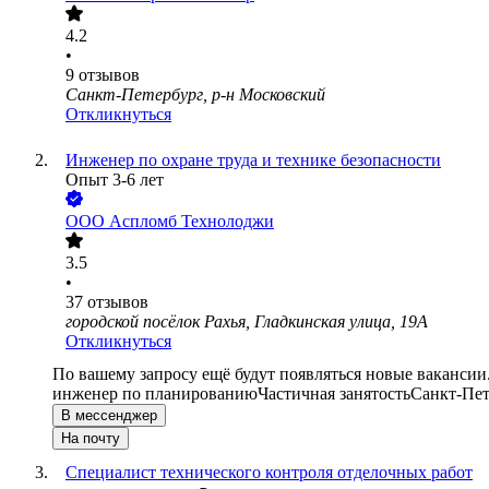
4.2
•
9
отзывов
Санкт-Петербург, р-н Московский
Откликнуться
Инженер по охране труда и технике безопасности
Опыт 3-6 лет
ООО
Аспломб Технолоджи
3.5
•
37
отзывов
городской посёлок Рахья, Гладкинская улица, 19А
Откликнуться
По вашему запросу ещё будут появляться новые вакансии
инженер по планированию
Частичная занятость
Санкт-Пет
В мессенджер
На почту
Специалист технического контроля отделочных работ