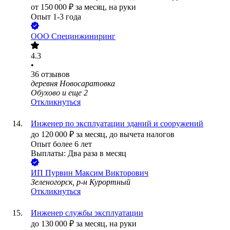
от
150 000
₽
за месяц,
на руки
Опыт 1-3 года
ООО
Специнжиниринг
4.3
•
36
отзывов
деревня Новосаратовка
Обухово
и еще
2
Откликнуться
Инженер по эксплуатации зданий и сооружений
до
120 000
₽
за месяц,
до вычета налогов
Опыт более 6 лет
Выплаты: Два раза в месяц
ИП
Пурвин Максим Викторович
Зеленогорск, р-н Курортный
Откликнуться
Инженер службы эксплуатации
до
130 000
₽
за месяц,
на руки