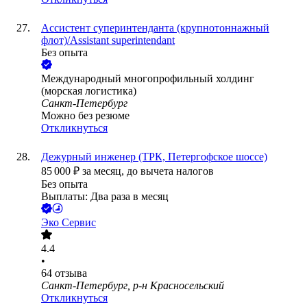
Ассистент суперинтенданта (крупнотоннажный
флот)/Assistant superintendant
Без опыта
Международный многопрофильный холдинг
(морская логистика)
Санкт-Петербург
Можно без резюме
Откликнуться
Дежурный инженер (ТРК, Петергофское шоссе)
85 000
₽
за месяц,
до вычета налогов
Без опыта
Выплаты: Два раза в месяц
Эко Сервис
4.4
•
64
отзыва
Санкт-Петербург, р-н Красносельский
Откликнуться