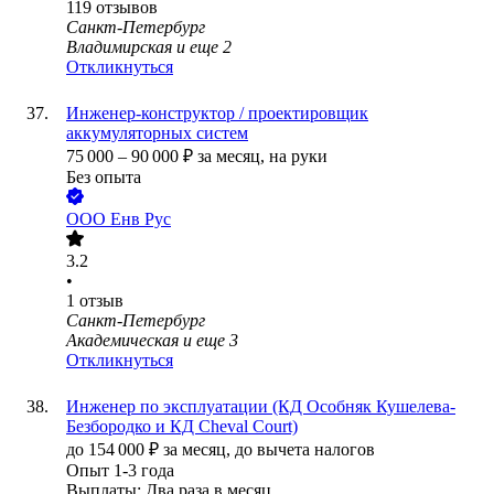
119
отзывов
Санкт-Петербург
Владимирская
и еще
2
Откликнуться
Инженер-конструктор / проектировщик
аккумуляторных систем
75 000
–
90 000
₽
за месяц,
на руки
Без опыта
ООО
Енв Рус
3.2
•
1
отзыв
Санкт-Петербург
Академическая
и еще
3
Откликнуться
Инженер по эксплуатации (КД Особняк Кушелева-
Безбородко и КД Cheval Court)
до
154 000
₽
за месяц,
до вычета налогов
Опыт 1-3 года
Выплаты: Два раза в месяц