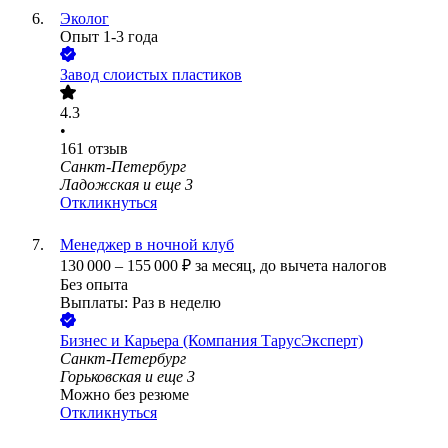
Эколог
Опыт 1-3 года
Завод слоистых пластиков
4.3
•
161
отзыв
Санкт-Петербург
Ладожская
и еще
3
Откликнуться
Менеджер в ночной клуб
130 000
–
155 000
₽
за месяц,
до вычета налогов
Без опыта
Выплаты: Раз в неделю
Бизнес и Карьера (Компания ТарусЭксперт)
Санкт-Петербург
Горьковская
и еще
3
Можно без резюме
Откликнуться