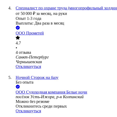
Специалист по охране труда (многопрофильный холдин
от
50 000
₽
за месяц,
на руки
Опыт 1-3 года
Выплаты: Два раза в месяц
ООО
Прометей
4.7
•
4
отзыва
Санкт-Петербург
Чернышевская
Откликнуться
Ночной Сторож на базу
Без опыта
ООО
Судоходная компания Белые ночи
посёлок Усть-Ижора, р-н Колпинский
Можно без резюме
Откликнитесь среди первых
Откликнуться