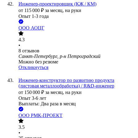
Инженер-проектировщик (КЖ / КМ)
от
115 000
₽
за месяц,
на руки
Опыт 1-3 года
ООО
АОЦГ
4.3
•
8
отзывов
Санкт-Петербург, р-н Петроградский
Можно без резюме
Откликнуться
Инженер-конструктор по развитию продукта
(листовая металлообработка) / R&D-инженер
от
150 000
₽
за месяц,
на руки
Опыт 3-6 лет
Выплаты: Два раза в месяц
ООО
РМК-ПРОЕКТ
3.5
•