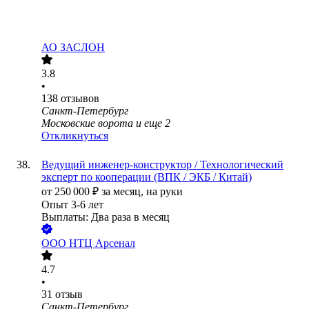
АО ЗАСЛОН
3.8
•
138
отзывов
Санкт-Петербург
Московские ворота
и еще
2
Откликнуться
Ведущий инженер-конструктор / Технологический
эксперт по кооперации (ВПК / ЭКБ / Китай)
от
250 000
₽
за месяц,
на руки
Опыт 3-6 лет
Выплаты: Два раза в месяц
ООО
НТЦ Арсенал
4.7
•
31
отзыв
Санкт-Петербург