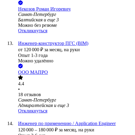
Некозов Роман Игоревич
Санкт-Петербург
Балтийская
и еще
3
Можно без резюме
Откликнуться
Инженер-конструктор ПГС (BIM)
от
120 000
₽
за месяц,
на руки
Опыт 1-3 года
Можно удалённо
ООО
МАПРО
4.4
•
18
отзывов
Санкт-Петербург
Адмиралтейская
и еще
3
Откликнуться
Инженер по применению / Application Engineer
120 000
–
180 000
₽
за месяц,
на руки