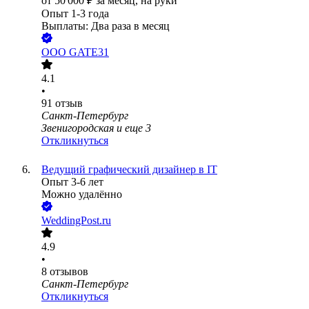
от
50 000
₽
за месяц,
на руки
Опыт 1-3 года
Выплаты: Два раза в месяц
ООО
GATE31
4.1
•
91
отзыв
Санкт-Петербург
Звенигородская
и еще
3
Откликнуться
Ведущий графический дизайнер в IT
Опыт 3-6 лет
Можно удалённо
WeddingPost.ru
4.9
•
8
отзывов
Санкт-Петербург
Откликнуться