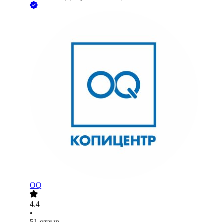
OQ
4.4
•
51
отзыв