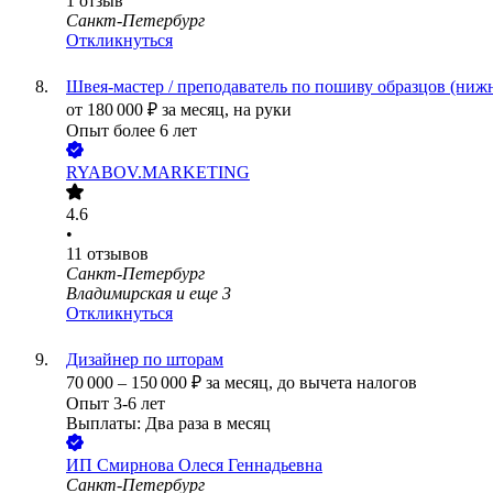
1
отзыв
Санкт-Петербург
Откликнуться
Швея-мастер / преподаватель по пошиву образцов (ниж
от
180 000
₽
за месяц,
на руки
Опыт более 6 лет
RYABOV.MARKETING
4.6
•
11
отзывов
Санкт-Петербург
Владимирская
и еще
3
Откликнуться
Дизайнер по шторам
70 000
–
150 000
₽
за месяц,
до вычета налогов
Опыт 3-6 лет
Выплаты: Два раза в месяц
ИП
Смирнова Олеся Геннадьевна
Санкт-Петербург