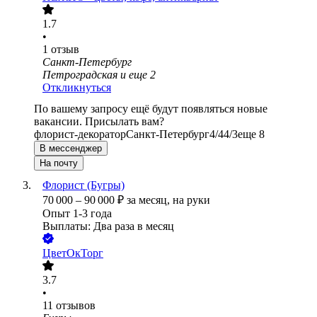
1.7
•
1
отзыв
Санкт-Петербург
Петроградская
и еще
2
Откликнуться
По вашему запросу ещё будут появляться новые
вакансии. Присылать вам?
флорист-декоратор
Санкт-Петербург
4/4
4/3
еще 8
В мессенджер
На почту
Флорист (Бугры)
70 000
–
90 000
₽
за месяц,
на руки
Опыт 1-3 года
Выплаты: Два раза в месяц
ЦветОкТорг
3.7
•
11
отзывов