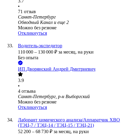
3.7
•
71
отзыв
Санкт-Петербург
Обводный Канал
и еще
2
Можно без резюме
Откликнуться
Водитель-экспедитор
110 000
–
130 000
₽
за месяц,
на руки
Без опыта
ИП
Дворянский Андрей Дмитриевич
3.9
•
4
отзыва
Санкт-Петербург, р-н Выборгский
Можно без резюме
Откликнуться
Лаборант химического анализа/Аппаратчик ХВО
(ТЭЦ-7 / ТЭЦ-14 / ТЭЦ-15 / ТЭЦ-21)
52 200
–
68 730
₽
за месяц,
на руки