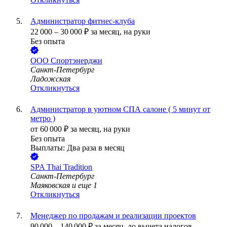
Администратор фитнес-клуба
22 000
–
30 000
₽
за месяц,
на руки
Без опыта
ООО
Спортэнерджи
Санкт-Петербург
Ладожская
Откликнуться
Администратор в уютном СПА салоне ( 5 минут от
метро )
от
60 000
₽
за месяц,
на руки
Без опыта
Выплаты: Два раза в месяц
SPA Thai Tradition
Санкт-Петербург
Маяковская
и еще
1
Откликнуться
Менеджер по продажам и реализации проектов
90 000
–
140 000
₽
за месяц,
до вычета налогов