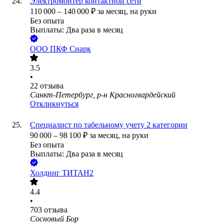
Электромонтер контактной сети
110 000
–
140 000
₽
за месяц,
на руки
Без опыта
Выплаты: Два раза в месяц
ООО
ПКФ Снарк
3.5
•
22
отзыва
Санкт-Петербург, р-н Красногвардейский
Откликнуться
Специалист по табельному учету 2 категории
90 000
–
98 100
₽
за месяц,
на руки
Без опыта
Выплаты: Два раза в месяц
Холдинг ТИТАН2
4.4
•
703
отзыва
Сосновый Бор