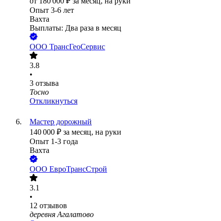
от
180 000
₽
за месяц,
на руки
Опыт 3-6 лет
Вахта
Выплаты: Два раза в месяц
ООО
ТрансГеоСервис
3.8
•
3
отзыва
Тосно
Откликнуться
Мастер дорожный
140 000
₽
за месяц,
на руки
Опыт 1-3 года
Вахта
ООО
ЕвроТрансСтрой
3.1
•
12
отзывов
деревня Агалатово