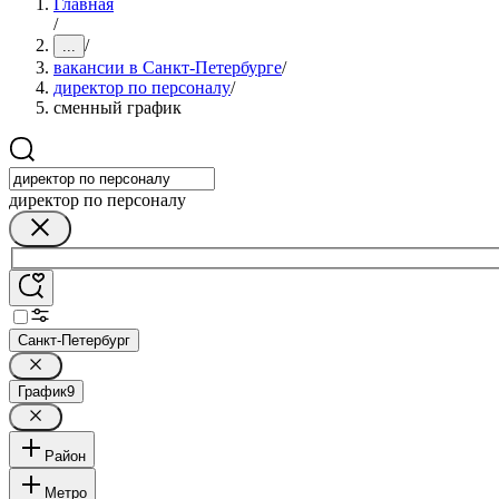
Главная
/
/
...
вакансии в Санкт-Петербурге
/
директор по персоналу
/
сменный график
директор по персоналу
Санкт-Петербург
График
9
Район
Метро