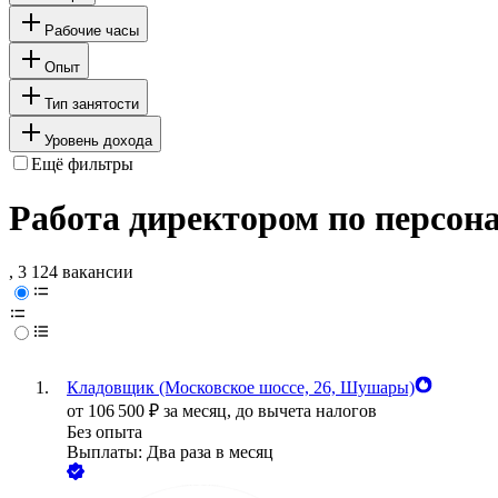
Рабочие часы
Опыт
Тип занятости
Уровень дохода
Ещё фильтры
Работа директором по персон
, 3 124 вакансии
Кладовщик (Московское шоссе, 26, Шушары)
от
106 500
₽
за месяц,
до вычета налогов
Без опыта
Выплаты: Два раза в месяц