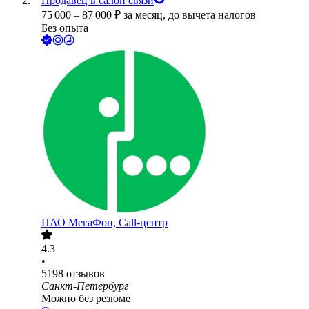
Продавец в салон связи
75 000
–
87 000
₽
за месяц,
до вычета налогов
Без опыта
ПАО
МегаФон, Call-центр
4.3
•
5198
отзывов
Санкт-Петербург
Можно без резюме