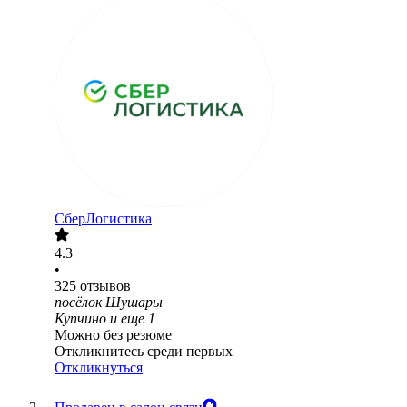
СберЛогистика
4.3
•
325
отзывов
посёлок Шушары
Купчино
и еще
1
Можно без резюме
Откликнитесь среди первых
Откликнуться