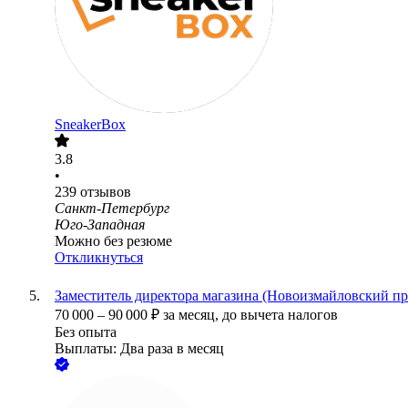
SneakerBox
3.8
•
239
отзывов
Санкт-Петербург
Юго-Западная
Можно без резюме
Откликнуться
Заместитель директора магазина (Новоизмайловский пр
70 000
–
90 000
₽
за месяц,
до вычета налогов
Без опыта
Выплаты: Два раза в месяц