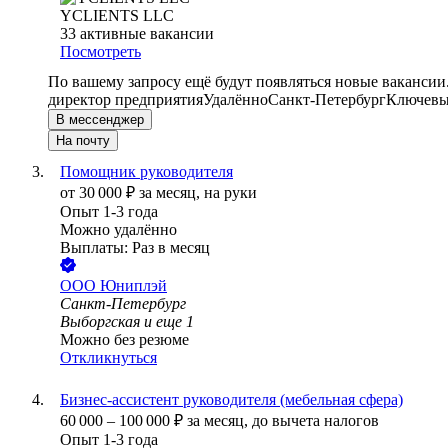
YCLIENTS LLC
33
активные вакансии
Посмотреть
По вашему запросу ещё будут появляться новые вакансии
директор предприятия
Удалённо
Санкт-Петербург
Ключевые
В мессенджер
На почту
Помощник руководителя
от
30 000
₽
за месяц,
на руки
Опыт 1-3 года
Можно удалённо
Выплаты: Раз в месяц
ООО
Юниплэй
Санкт-Петербург
Выборгская
и еще
1
Можно без резюме
Откликнуться
Бизнес-ассистент руководителя (мебельная сфера)
60 000
–
100 000
₽
за месяц,
до вычета налогов
Опыт 1-3 года