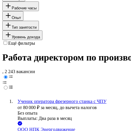
Рабочие часы
Опыт
Тип занятости
Уровень дохода
Ещё фильтры
Работа директором по произв
, 2 243 вакансии
Ученик оператора фрезерного станка с ЧПУ
от
80 000
₽
за месяц,
до вычета налогов
Без опыта
Выплаты: Два раза в месяц
ООО
НПК Энергодвижение