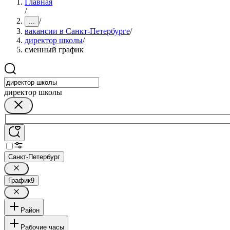
Главная
/
/
...
вакансии в Санкт-Петербурге
/
директор школы
/
сменный график
директор школы
Санкт-Петербург
График
9
Район
Рабочие часы