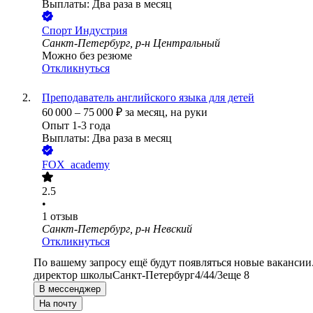
Выплаты: Два раза в месяц
Спорт Индустрия
Санкт-Петербург, р-н Центральный
Можно без резюме
Откликнуться
Преподаватель английского языка для детей
60 000
–
75 000
₽
за месяц,
на руки
Опыт 1-3 года
Выплаты: Два раза в месяц
FOX_academy
2.5
•
1
отзыв
Санкт-Петербург, р-н Невский
Откликнуться
По вашему запросу ещё будут появляться новые вакансии
директор школы
Санкт-Петербург
4/4
4/3
еще 8
В мессенджер
На почту