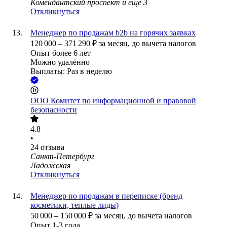
Комендантский проспект
и еще
3
Откликнуться
Менеджер по продажам b2b на горячих заявках
120 000
–
371 290
₽
за месяц,
до вычета налогов
Опыт более 6 лет
Можно удалённо
Выплаты: Раз в неделю
ООО
Комитет по информационной и правовой
безопасности
4.8
•
24
отзыва
Санкт-Петербург
Ладожская
Откликнуться
Менеджер по продажам в переписке (бренд
косметики, теплые лиды)
50 000
–
150 000
₽
за месяц,
до вычета налогов
Опыт 1-3 года