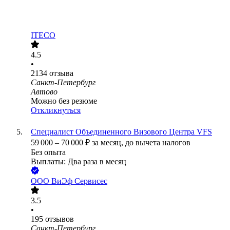
ITECO
4.5
•
2134
отзыва
Санкт-Петербург
Автово
Можно без резюме
Откликнуться
Cпециалист Объединенного Визового Центра VFS
59 000
–
70 000
₽
за месяц,
до вычета налогов
Без опыта
Выплаты: Два раза в месяц
ООО
ВиЭф Сервисес
3.5
•
195
отзывов
Санкт-Петербург