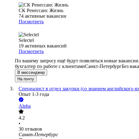
СК Ренессанс Жизнь
74
активные вакансии
Посмотреть
Selectel
19
активных вакансий
Посмотреть
По вашему запросу ещё будут появляться новые вакансии
бухгалтер по работе с клиентами
Санкт-Петербург
Без вак
В мессенджер
На почту
Специалист в отдел закупки (со знанием английского я
Опыт 1-3 года
Alpha
4.2
•
30
отзывов
Санкт-Петербург