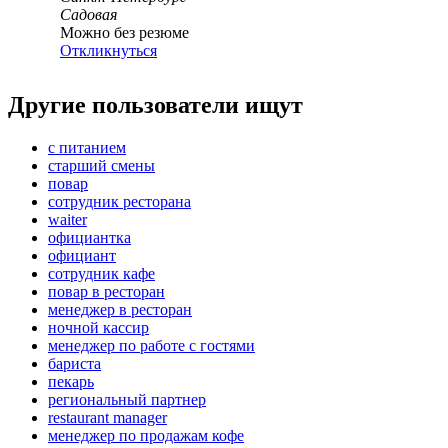
Садовая
Можно без резюме
Откликнуться
Другие пользователи ищут
с питанием
старший смены
повар
сотрудник ресторана
waiter
официантка
официант
сотрудник кафе
повар в ресторан
менеджер в ресторан
ночной кассир
менеджер по работе с гостями
бариста
пекарь
региональный партнер
restaurant manager
менеджер по продажам кофе