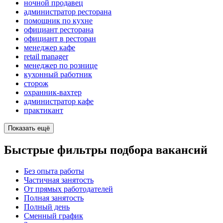
ночной продавец
администратор ресторана
помощник по кухне
официант ресторана
официант в ресторан
менеджер кафе
retail manager
менеджер по рознице
кухонный работник
сторож
охранник-вахтер
администратор кафе
практикант
Показать ещё
Быстрые фильтры подбора вакансий
Без опыта работы
Частичная занятость
От прямых работодателей
Полная занятость
Полный день
Сменный график