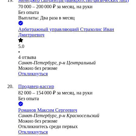
Менеджер call-центра (Банкротство физических лиц)
70 000
–
200 000
₽
за месяц,
на руки
Без опыта
Выплаты: Два раза в месяц
Арбитражный управляющий Страхолис Иван
Дмитриевич
5.0
•
4
отзыва
Санкт-Петербург, р-н Центральный
Можно без резюме
Откликнуться
Продавец-кассир
82 000
–
154 000
₽
за месяц,
на руки
Без опыта
Романов Максим Сергеевич
Санкт-Петербург, р-н Красносельский
Можно без резюме
Откликнитесь среди первых
Откликнуться