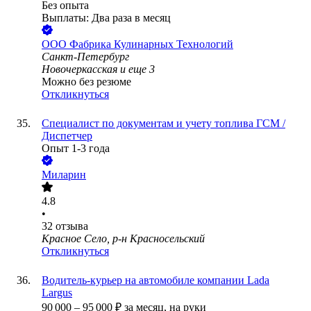
Без опыта
Выплаты: Два раза в месяц
ООО
Фабрика Кулинарных Технологий
Санкт-Петербург
Новочеркасская
и еще
3
Можно без резюме
Откликнуться
Специалист по документам и учету топлива ГСМ /
Диспетчер
Опыт 1-3 года
Миларин
4.8
•
32
отзыва
Красное Село, р-н Красносельский
Откликнуться
Водитель-курьер на автомобиле компании Lada
Largus
90 000
–
95 000
₽
за месяц,
на руки