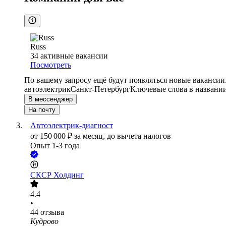
Russ
34
активные вакансии
Посмотреть
По вашему запросу ещё будут появляться новые вакансии
автоэлектрик
Санкт-Петербург
Ключевые слова в названии
В мессенджер
На почту
Автоэлектрик-диагност
от
150 000
₽
за месяц,
до вычета налогов
Опыт 1-3 года
СКСР Холдинг
4.4
•
44
отзыва
Кудрово