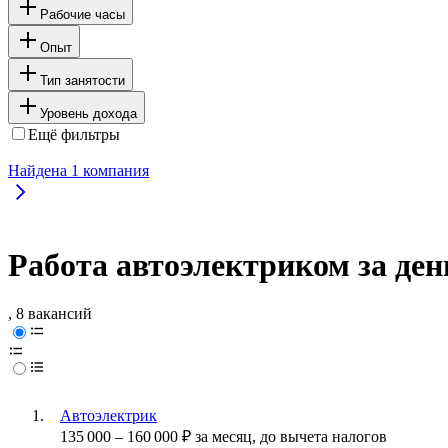
Рабочие часы
Опыт
Тип занятости
Уровень дохода
Ещё фильтры
Найдена
1
компания
Работа автоэлектриком за ден
, 8 вакансий
Автоэлектрик
135 000
–
160 000
₽
за месяц,
до вычета налогов