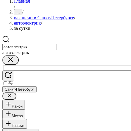
Главная
/
/
...
вакансии в Санкт-Петербурге
/
автоэлектрик
/
за сутки
автоэлектрик
Санкт-Петербург
Район
Метро
График