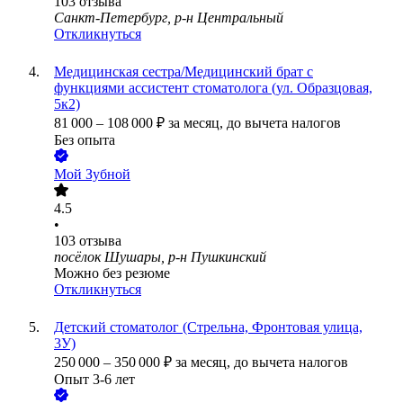
103
отзыва
Санкт-Петербург, р-н Центральный
Откликнуться
Медицинская сестра/Медицинский брат с
функциями ассистент стоматолога (ул. Образцовая,
5к2)
81 000
–
108 000
₽
за месяц,
до вычета налогов
Без опыта
Мой Зубной
4.5
•
103
отзыва
посёлок Шушары, р-н Пушкинский
Можно без резюме
Откликнуться
Детский стоматолог (Стрельна, Фронтовая улица,
3У)
250 000
–
350 000
₽
за месяц,
до вычета налогов
Опыт 3-6 лет