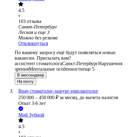
4.5
•
103
отзыва
Санкт-Петербург
Лесная
и еще
3
Можно без резюме
Откликнуться
По вашему запросу ещё будут появляться новые
вакансии. Присылать вам?
ассистент стоматолога
Санкт-Петербург
Нарушения
зрения
Ментальные особенности
еще 5
В мессенджер
На почту
Врач стоматолог-хирург-имплантолог
250 000
–
450 000
₽
за месяц,
до вычета налогов
Опыт 3-6 лет
Мой Зубной
4.5
•