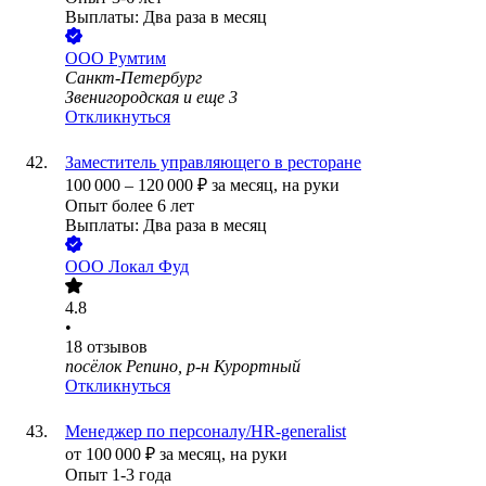
Выплаты: Два раза в месяц
ООО
Румтим
Санкт-Петербург
Звенигородская
и еще
3
Откликнуться
Заместитель управляющего в ресторане
100 000
–
120 000
₽
за месяц,
на руки
Опыт более 6 лет
Выплаты: Два раза в месяц
ООО
Локал Фуд
4.8
•
18
отзывов
посёлок Репино, р-н Курортный
Откликнуться
Менеджер по персоналу/HR-generalist
от
100 000
₽
за месяц,
на руки
Опыт 1-3 года