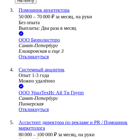
На почту
Помощник архитектора
50 000
–
70 000
₽
за месяц,
на руки
Без опыта
Выплаты: Два раза в месяц
ООО
Бюролистпро
Санкт-Петербург
Елизаровская
и еще
3
Откликнуться
Системный аналитик
Опыт 1-3 года
Можно удалённо
ООО
УралТехИс Ай Ти Групп
Санкт-Петербург
Пионерская
Откликнуться
Ассистент директора по рекламе и PR / Помощник
маркетолога
80 000
–
100 000
₽
за месяц,
на руки