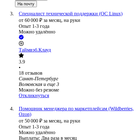
На почту
Специалист технической поддержки (ОС Linux)
от
60 000
₽
за месяц,
на руки
Опыт 1-3 года
Можно удалённо
Таймвэб.Клауд
3.9
•
18
отзывов
Санкт-Петербург
Волковская
и еще
3
Можно без резюме
Откликнуться
Помощник менеджера по маркетплейсам (Wildberries,
Ozon)
от
50 000
₽
за месяц,
на руки
Опыт 1-3 года
Можно удалённо
Выплаты: Два раза в месяц