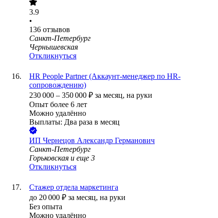
3.9
•
136
отзывов
Санкт-Петербург
Чернышевская
Откликнуться
HR People Partner (Аккаунт-менеджер по HR-
сопровождению)
230 000
–
350 000
₽
за месяц,
на руки
Опыт более 6 лет
Можно удалённо
Выплаты: Два раза в месяц
ИП
Чернецов Александр Германович
Санкт-Петербург
Горьковская
и еще
3
Откликнуться
Стажер отдела маркетинга
до
20 000
₽
за месяц,
на руки
Без опыта
Можно удалённо