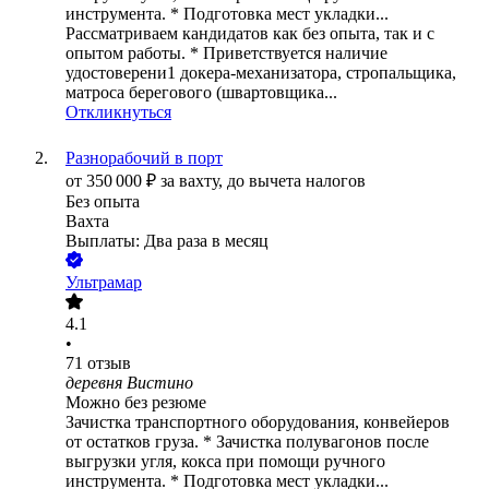
инструмента. * Подготовка мест укладки...
Рассматриваем кандидатов как без опыта, так и с
опытом работы. * Приветствуется наличие
удостоверени1 докера-механизатора, стропальщика,
матроса берегового (швартовщика...
Откликнуться
Разнорабочий в порт
от
350 000
₽
за вахту,
до вычета налогов
Без опыта
Вахта
Выплаты: Два раза в месяц
Ультрамар
4.1
•
71
отзыв
деревня Вистино
Можно без резюме
Зачистка транспортного оборудования, конвейеров
от остатков груза. * Зачистка полувагонов после
выгрузки угля, кокса при помощи ручного
инструмента. * Подготовка мест укладки...