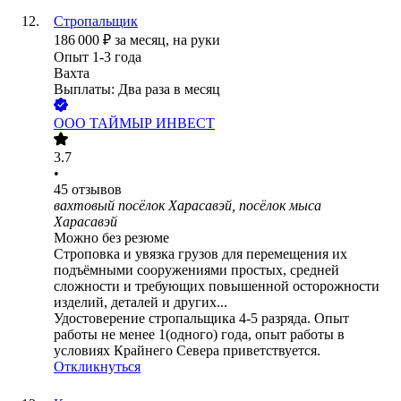
Стропальщик
186 000
₽
за месяц,
на руки
Опыт 1-3 года
Вахта
Выплаты: Два раза в месяц
ООО
ТАЙМЫР ИНВЕСТ
3.7
•
45
отзывов
вахтовый посёлок Харасавэй, посёлок мыса
Харасавэй
Можно без резюме
Строповка и увязка грузов для перемещения их
подъёмными сооружениями простых, средней
сложности и требующих повышенной осторожности
изделий, деталей и других...
Удостоверение стропальщика 4-5 разряда. Опыт
работы не менее 1(одного) года, опыт работы в
условиях Крайнего Севера приветствуется.
Откликнуться