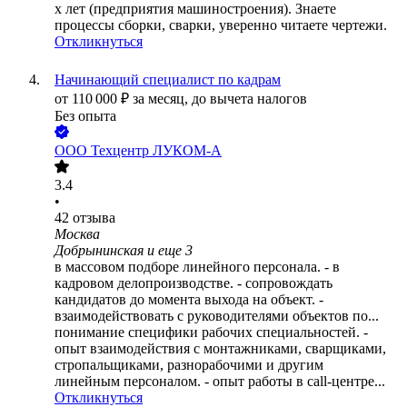
х лет (предприятия машиностроения). Знаете
процессы сборки, сварки, уверенно читаете чертежи.
Откликнуться
Начинающий специалист по кадрам
от
110 000
₽
за месяц,
до вычета налогов
Без опыта
ООО
Техцентр ЛУКОМ-А
3.4
•
42
отзыва
Москва
Добрынинская
и еще
3
в массовом подборе линейного персонала. - в
кадровом делопроизводстве. - сопровождать
кандидатов до момента выхода на объект. -
взаимодействовать с руководителями объектов по...
понимание специфики рабочих специальностей. -
опыт взаимодействия с монтажниками, сварщиками,
стропальщиками, разнорабочими и другим
линейным персоналом. - опыт работы в call-центре...
Откликнуться