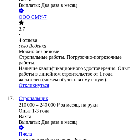
Выплаты: Два раза в месяц
ООО
СМУ-7
3.7
•
4
отзыва
село Веденка
Можно без резюме
Стропальные работы. Погрузочно-погркзочные
работы.
Наличие квалификационного удостоверения. Опыт
работы в линейном строительстве от 1 года
желателен (можем обучить всему с нуля).
Откликнуться
Стропальщик
210 000
–
240 000
₽
за месяц,
на руки
Опыт 1-3 года
Вахта
Выплаты: Два раза в месяц
Пчела
посёлок городского типа Диксон