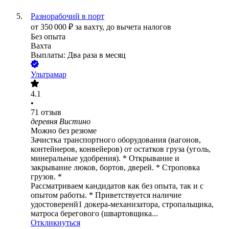
Разнорабочий в порт
от
350 000
₽
за вахту,
до вычета налогов
Без опыта
Вахта
Выплаты: Два раза в месяц
Ультрамар
4.1
•
71
отзыв
деревня Вистино
Можно без резюме
Зачистка транспортного оборудования (вагонов,
контейнеров, конвейеров) от остатков груза (уголь,
минеральные удобрения). * Открывание и
закрывание люков, бортов, дверей. * Строповка
грузов. *
Рассматриваем кандидатов как без опыта, так и с
опытом работы. * Приветствуется наличие
удостоверенй1 докера-механизатора, стропальщика,
матроса берегового (швартовщика...
Откликнуться