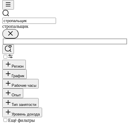
стропальщик
Регион
График
Рабочие часы
Опыт
Тип занятости
Уровень дохода
Ещё фильтры