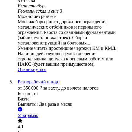
3
отзыва
Екатеринбург
Геологическая
и еще
3
Можно без резюме
Монтаж барьерного дорожного ограждения,
металлических отбойников и перильного
ограждения. Работа со свайными фундаментами
(забивка/установка стоек). Сборка
металлоконструкций на болтовых...
Умение читать простейшие чертежи КМ и КМД.
Наличие действующего удостоверения
стропальщика, допуска к огневым работам или
НАКС (будет вашим преимуществом).
Откликнуться
Разнорабочий в порт
от
350 000
₽
за вахту,
до вычета налогов
Без опыта
Вахта
Выплаты: Два раза в месяц
Ультрамар
4.1
•