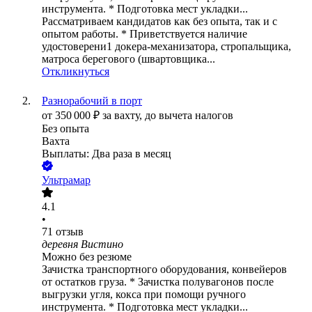
инструмента. * Подготовка мест укладки...
Рассматриваем кандидатов как без опыта, так и с
опытом работы. * Приветствуется наличие
удостоверени1 докера-механизатора, стропальщика,
матроса берегового (швартовщика...
Откликнуться
Разнорабочий в порт
от
350 000
₽
за вахту,
до вычета налогов
Без опыта
Вахта
Выплаты: Два раза в месяц
Ультрамар
4.1
•
71
отзыв
деревня Вистино
Можно без резюме
Зачистка транспортного оборудования, конвейеров
от остатков груза. * Зачистка полувагонов после
выгрузки угля, кокса при помощи ручного
инструмента. * Подготовка мест укладки...