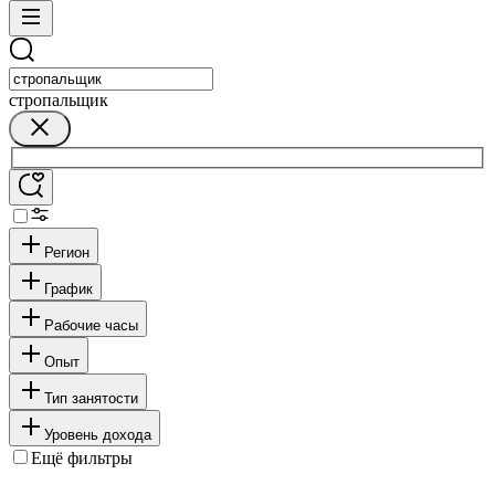
стропальщик
Регион
График
Рабочие часы
Опыт
Тип занятости
Уровень дохода
Ещё фильтры