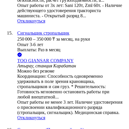
безопасности, расчет грузоподъемности, а...
Опыт работы от 3х лет: Sani 120т, Zml 60т. - Наличие
действующего удостоверения тракториста
машиниста. - Открытый разряд 8...
Откликнуться
Сигнальщик стропальщик
250 000
–
350 000
₸
за месяц,
на руки
Опыт 3-6 лет
Выплаты: Раз в месяц
ТОО
GIANSAR COMPANY
Атырау, станция Карабатан
Можно без резюме
Координацию: Способность одновременно
удерживать в поле зрения крановщика,
стропальщиков и сам груз. * Решительность:
Готовность мгновенно остановить работы при
любой внештатной...
Опыт работы не менее 3 лет. Наличие удостоверения
о присвоении квалификационного разряда
(стропальщик, сигнальщик). Медицинская справка.
Откликнуться