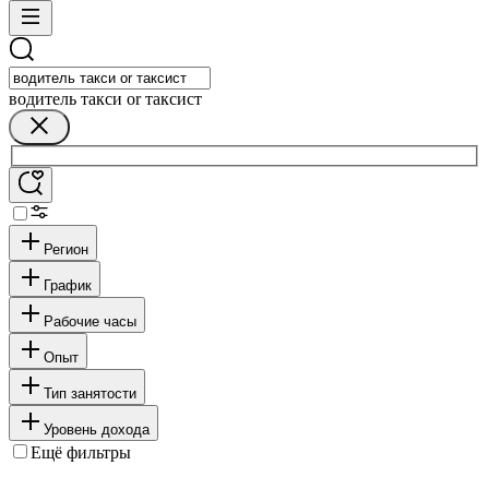
водитель такси or таксист
Регион
График
Рабочие часы
Опыт
Тип занятости
Уровень дохода
Ещё фильтры