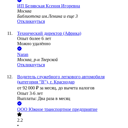
ИП
Белявская Ксения Игоревна
Москва
Библиотека им.Ленина
и еще
3
Откликнуться
Технический директор (Африка)
Опыт более 6 лет
Можно удалённо
Naran
Москва, р-н Тверской
Откликнуться
Водитель служебного легкового автомобиля
(категория "В"), г. Краснодар
от
92 000
₽
за месяц,
до вычета налогов
Опыт 3-6 лет
Выплаты: Два раза в месяц
ООО
Южное транспортное предприятие
2.2
•