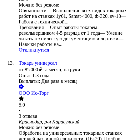
Можно без резюме
Обязанности— Выполнение всех видов токарных
работ на станках 1у61, Samat-4000, tb-320, sv-18—
Работа с технической...
Требования— Опыт работы токарем-
револьверщиком 4-5 разряда от 1 года— Умение
читать техническую документацию и чертежи—
Навыки работы на...
Откликнуться
Токарь универсал
от
85 000
₽
за месяц,
на руки
Опыт 1-3 года
Выплаты: Два раза в месяц
ООО
Ис-Торг
5.0
•
3
отзыва
Краснодар, р-н Карасунский
Можно без резюме
Обработка на универсальных токарных станках
деталей различной сложности. (16к20). Подбор