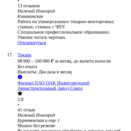
•
13
отзывов
Нижний Новгород
Канавинская
Работа на универсальных токарно-винторезных
станках, станках с ЧПУ.
Специальное профессиональное образование.
Умение читать чертежи.
Откликнуться
Токарь
98 900
–
160 000
₽
за месяц,
до вычета налогов
Без опыта
Выплаты: Два раза в месяц
Филиал ПАО ОАК Нижегородский
Авиастроительный Завод Сокол
2.8
•
41
отзыв
Нижний Новгород
Бурнаковская
и еще
1
Можно без резюме
Выполнять токарную обработку и доводку деталей