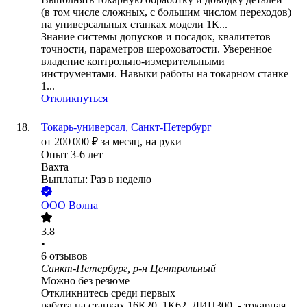
(в том числе сложных, с большим числом переходов)
на универсальных станках модели 1К...
Знание системы допусков и посадок, квалитетов
точности, параметров шероховатости. Уверенное
владение контрольно-измерительными
инструментами. Навыки работы на токарном станке
1...
Откликнуться
Токарь-универсал, Санкт-Петербург
от
200 000
₽
за месяц,
на руки
Опыт 3-6 лет
Вахта
Выплаты: Раз в неделю
ООО
Волна
3.8
•
6
отзывов
Санкт-Петербург, р-н Центральный
Можно без резюме
Откликнитесь среди первых
работа на станках 16К20, 1К62, ДИП300. - токарная