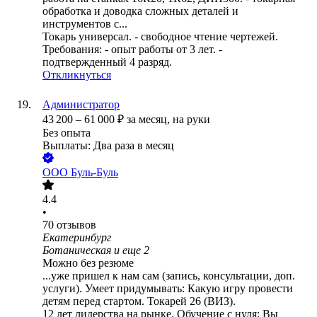
обработка и доводка сложных деталей и
инструментов с...
Токарь универсал. - свободное чтение чертежей.
Требования: - опыт работы от 3 лет. -
подтвержденный 4 разряд.
Откликнуться
Администратор
43 200
–
61 000
₽
за месяц,
на руки
Без опыта
Выплаты: Два раза в месяц
ООО
Буль-Буль
4.4
•
70
отзывов
Екатеринбург
Ботаническая
и еще
2
Можно без резюме
...уже пришел к нам сам (запись, консультации, доп.
услуги). Умеет придумывать: Какую игру провести
детям перед стартом. Токарей 26 (ВИЗ).
12 лет лидерства на рынке. Обучение с нуля: Вы