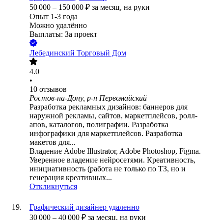
50 000
–
150 000
₽
за месяц,
на руки
Опыт 1-3 года
Можно удалённо
Выплаты: За проект
Лебединский Торговый Дом
4.0
•
10
отзывов
Ростов-на-Дону, р-н Первомайский
Разработка рекламных дизайнов: баннеров для
наружной рекламы, сайтов, маркетплейсов, ролл-
апов, каталогов, полиграфии. Разработка
инфографики для маркетплейсов. Разработка
макетов для...
Владение Adobe Illustrator, Adobe Photoshop, Figma.
Уверенное владение нейросетями. Креативность,
инициативность (работа не только по ТЗ, но и
генерация креативных...
Откликнуться
Графический дизайнер удаленно
30 000
–
40 000
₽
за месяц,
на руки