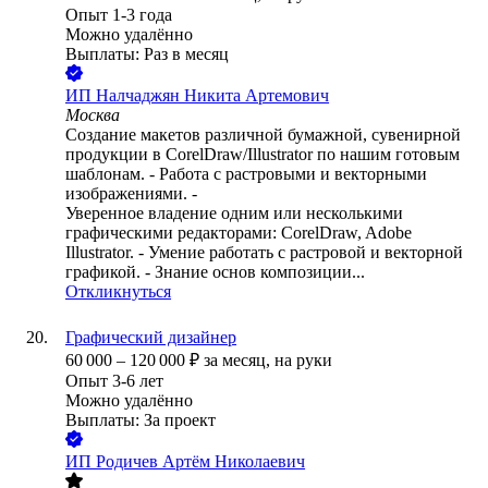
Опыт 1-3 года
Можно удалённо
Выплаты: Раз в месяц
ИП
Налчаджян Никита Артемович
Москва
Создание макетов различной бумажной, сувенирной
продукции в CorelDraw/Illustrator по нашим готовым
шаблонам. - Работа с растровыми и векторными
изображениями. -
Уверенное владение одним или несколькими
графическими редакторами: CorelDraw, Adobe
Illustrator. - Умение работать с растровой и векторной
графикой. - Знание основ композиции...
Откликнуться
Графический дизайнер
60 000
–
120 000
₽
за месяц,
на руки
Опыт 3-6 лет
Можно удалённо
Выплаты: За проект
ИП
Родичев Артём Николаевич