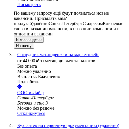
Посмотреть
По вашему запросу ещё будут появляться новые
вакансии. Присылать вам?
продукт
Удалённо
Санкт-Петербург
С адресом
Ключевые
слова в названии вакансии, в названии компании и в
описании вакансии
В мессенджер
На почту
Сотрудник чат-подержки на маркетплейс
от
44 000
₽
за месяц,
до вычета налогов
Без опыта
Можно удалённо
Выплаты: Ежедневно
Подработка
ООО
и-Лайф
Санкт-Петербург
Беговая
и еще
3
Можно без резюме
Откликнуться
Бухгалтер на первичную документацию (удаленно)