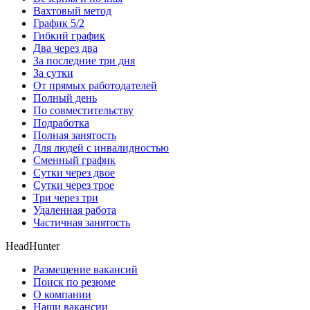
Вахтовый метод
График 5/2
Гибкий график
Два через два
За последние три дня
За сутки
От прямых работодателей
Полный день
По совместительству
Подработка
Полная занятость
Для людей с инвалидностью
Сменный график
Сутки через двое
Сутки через трое
Три через три
Удаленная работа
Частичная занятость
HeadHunter
Размещение вакансий
Поиск по резюме
О компании
Наши вакансии