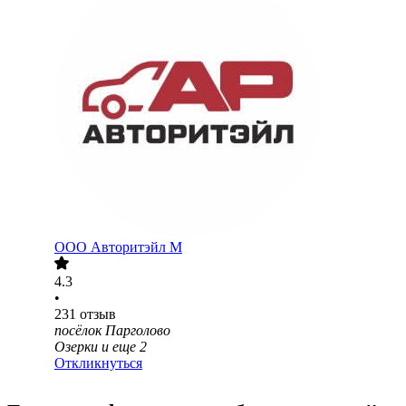
ООО
Авторитэйл М
4.3
•
231
отзыв
посёлок Парголово
Озерки
и еще
2
Откликнуться