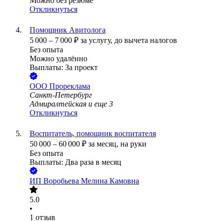
Можно без резюме
Откликнуться
Помощник Авитолога
5 000
–
7 000
₽
за услугу,
до вычета налогов
Без опыта
Можно удалённо
Выплаты: За проект
ООО
Прореклама
Санкт-Петербург
Адмиралтейская
и еще
3
Откликнуться
Воспитатель, помощник воспитателя
50 000
–
60 000
₽
за месяц,
на руки
Без опыта
Выплаты: Два раза в месяц
ИП
Воробьева Мелина Камовна
5.0
•
1
отзыв