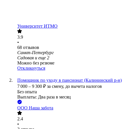
Университет ИТМО
3.9
•
68
отзывов
Санкт-Петербург
Садовая
и еще
2
Можно без резюме
Откликнуться
Помощник по уходу в пансионат (Калининский р-н)
7 000
–
9 300
₽
за смену,
до вычета налогов
Без опыта
Выплаты: Два раза в месяц
ООО
Наша забота
2.4
•