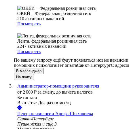
ОКЕЙ – Федеральная розничная сеть
210
активных вакансий
Посмотреть
Лента, федеральная розничная сеть
2247
активных вакансий
Посмотреть
По вашему запросу ещё будут появляться новые вакансии
помощник психолога
Нет опыта
Санкт-Петербург
С адресо
В мессенджер
На почту
Администратор-помощник руководителя
от
2 000
₽
за смену,
до вычета налогов
Без опыта
Выплаты: Два раза в месяц
Центр психологии Арифа Шыхалиева
Санкт-Петербург
Пушкинская
и еще
3