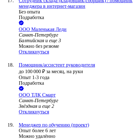
Сотрудник склада (кладовщик-сборщик) / помощник
менеджера в интернет-магазин
Без опыта
Подработка
ООО
Маленькая Леди
Санкт-Петербург
Балтийская
и еще
3
Можно без резюме
Откликнуться
Помощник/ассистент руководителя
до
100 000
₽
за месяц,
на руки
Опыт 1-3 года
Подработка
ООО
ТЛК Смарт
Санкт-Петербург
Звёздная
и еще
2
Откликнуться
Менеджер по обучению (проект)
Опыт более 6 лет
Можно удалённо