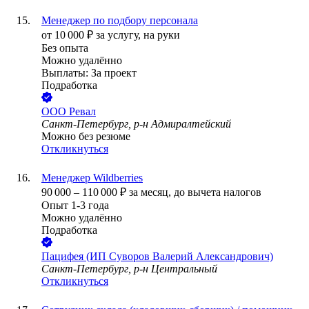
Менеджер по подбору персонала
от
10 000
₽
за услугу,
на руки
Без опыта
Можно удалённо
Выплаты: За проект
Подработка
ООО
Ревал
Санкт-Петербург, р-н Адмиралтейский
Можно без резюме
Откликнуться
Менеджер Wildberries
90 000
–
110 000
₽
за месяц,
до вычета налогов
Опыт 1-3 года
Можно удалённо
Подработка
Пацифея (ИП Суворов Валерий Александрович)
Санкт-Петербург, р-н Центральный
Откликнуться