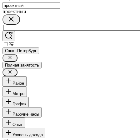
проектный
Санкт-Петербург
Полная занятость
Район
Метро
График
Рабочие часы
Опыт
Уровень дохода