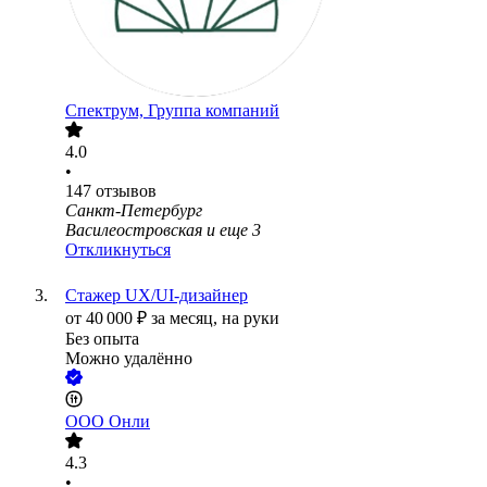
Спектрум, Группа компаний
4.0
•
147
отзывов
Санкт-Петербург
Василеостровская
и еще
3
Откликнуться
Стажер UX/UI-дизайнер
от
40 000
₽
за месяц,
на руки
Без опыта
Можно удалённо
ООО
Онли
4.3
•