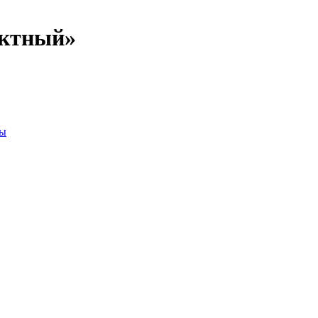
ктный»
ты