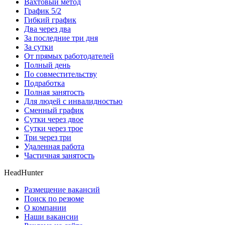
Вахтовый метод
График 5/2
Гибкий график
Два через два
За последние три дня
За сутки
От прямых работодателей
Полный день
По совместительству
Подработка
Полная занятость
Для людей с инвалидностью
Сменный график
Сутки через двое
Сутки через трое
Три через три
Удаленная работа
Частичная занятость
HeadHunter
Размещение вакансий
Поиск по резюме
О компании
Наши вакансии