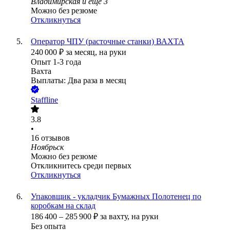
Владимирская
и еще
3
Можно без резюме
Откликнуться
Оператор ЧПУ (расточные станки) ВАХТА
240 000
₽
за месяц,
на руки
Опыт 1-3 года
Вахта
Выплаты: Два раза в месяц
Staffline
3.8
•
16
отзывов
Ноябрьск
Можно без резюме
Откликнитесь среди первых
Откликнуться
Упаковщик - укладчик Бумажных Полотенец по
коробкам на склад
186 400
–
285 900
₽
за вахту,
на руки
Без опыта