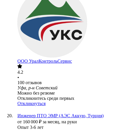
ООО
УралКонтрольСервис
4.2
•
100
отзывов
Уфа, р-н Советский
Можно без резюме
Откликнитесь среди первых
Откликнуться
Инженер ПТО ЭМР (АЭС Аккую, Турция)
от
160 000
₽
за месяц,
на руки
Опыт 3-6 лет