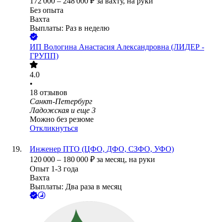
172 000
–
248 000
₽
за вахту,
на руки
Без опыта
Вахта
Выплаты: Раз в неделю
ИП
Вологина Анастасия Александровна (ЛИДЕР -
ГРУПП)
4.0
•
18
отзывов
Санкт-Петербург
Ладожская
и еще
3
Можно без резюме
Откликнуться
Инженер ПТО (ЦФО, ДФО, СЗФО, УФО)
120 000
–
180 000
₽
за месяц,
на руки
Опыт 1-3 года
Вахта
Выплаты: Два раза в месяц