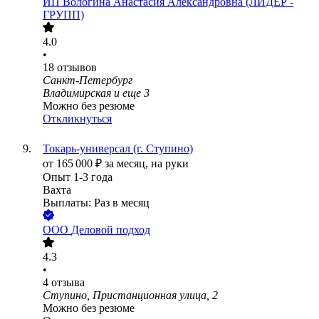
ИП
Вологина Анастасия Александровна (ЛИДЕР -
ГРУПП)
4.0
•
18
отзывов
Санкт-Петербург
Владимирская
и еще
3
Можно без резюме
Откликнуться
Токарь-универсал (г. Ступино)
от
165 000
₽
за месяц,
на руки
Опыт 1-3 года
Вахта
Выплаты: Раз в месяц
ООО
Деловой подход
4.3
•
4
отзыва
Ступино, Пристанционная улица, 2
Можно без резюме