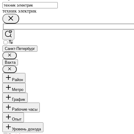
техник электрик
Санкт-Петербург
Вахта
Район
Метро
График
Рабочие часы
Опыт
Уровень дохода