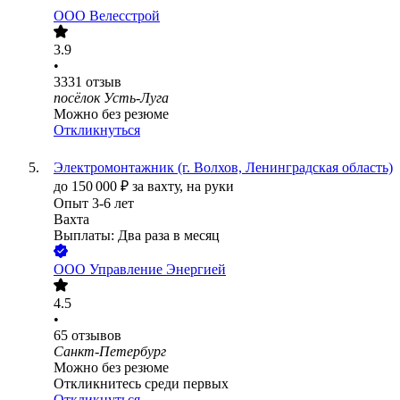
ООО
Велесстрой
3.9
•
3331
отзыв
посёлок Усть-Луга
Можно без резюме
Откликнуться
Электромонтажник (г. Волхов, Ленинградская область)
до
150 000
₽
за вахту,
на руки
Опыт 3-6 лет
Вахта
Выплаты: Два раза в месяц
ООО
Управление Энергией
4.5
•
65
отзывов
Санкт-Петербург
Можно без резюме
Откликнитесь среди первых
Откликнуться