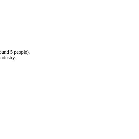
ound 5 people).
industry.