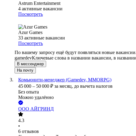
Astrum Entertainment
4
активные вакансии
Посмотреть
Azur Games
33
активные вакансии
Посмотреть
По вашему запросу ещё будут появляться новые вакансии
gamedev
Ключевые слова в названии вакансии, в названи
В мессенджер
На почту
Комьюнити-менеджер (Gamedev, MMORPG)
45 000
–
50 000
₽
за месяц,
до вычета налогов
Без опыта
Можно удалённо
ООО
АЙГРИНД
4.3
•
6
отзывов