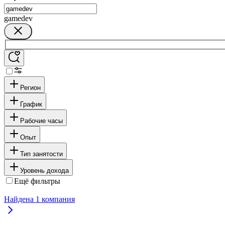
gamedev
Регион
График
Рабочие часы
Опыт
Тип занятости
Уровень дохода
Ещё фильтры
Найдена
1
компания