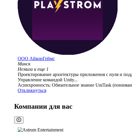
ООО
АйконГеймс
Минск
Немига
и еще
1
Проектирование архитектуры приложения с нуля и под
Управление командой Unity...
Асинхронность: Обязательное знание UniTask (понимание
Откликнуться
Компании для вас