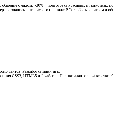
общение с лидом. ~30%. - подготовка красивых и грамотных пост
ра со знанием английского (не ниже B2), любовью к играм и о
ромо-сайтов. Разработка мини-игр.
е знания CSS3, HTML5 и JavaScript. Навыки адаптивной верстки